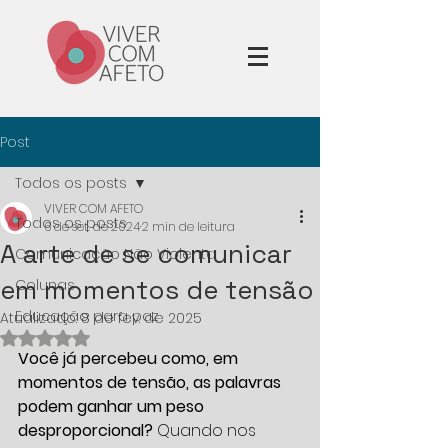
Post
Todos os posts
VIVER COM AFETO
Todos os posts
6 de set. de 2024
2 min de leitura
A arte de se comunicar
Comunicação Não Violenta
em momentos de tensão
Colunas
Educação para paz
Atualizado:
8 de fev. de 2025
Avaliado com NaN de 5 estrelas.
Você já percebeu como, em 
momentos de tensão, as palavras 
podem ganhar um peso 
desproporcional?
 Quando nos 