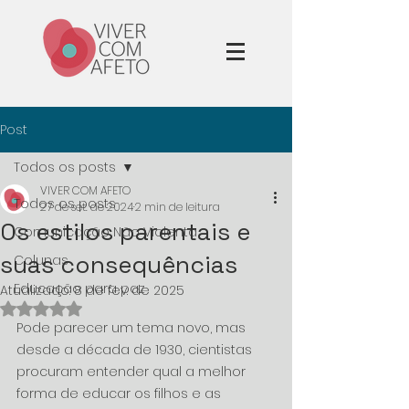
Post
Todos os posts
VIVER COM AFETO
Todos os posts
27 de set. de 2024
2 min de leitura
Os estilos parentais e
Comunicação Não Violenta
suas consequências
Colunas
Educação para paz
Atualizado:
8 de fev. de 2025
Avaliado com NaN de 5 estrelas.
Pode parecer um tema novo, mas 
desde a década de 1930, cientistas 
procuram entender qual a melhor 
forma de educar os filhos e as 