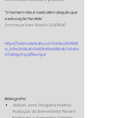
“O homem não é nada além daquilo que 
a educação faz dele.
”
(Immanuel Kant filosofo 1724/1804)
https://video.wixstatic.com/video/62668
a_b91e2b9b4b01483b89a68bdb7cfa6a
37/480p/mp4/file.mp4
Bibliografia:
 Nelsen, Jane. Disciplina Positiva. 
Tradução de Bernardette Pereira 
Rodrigues e Samantha Schreier. 