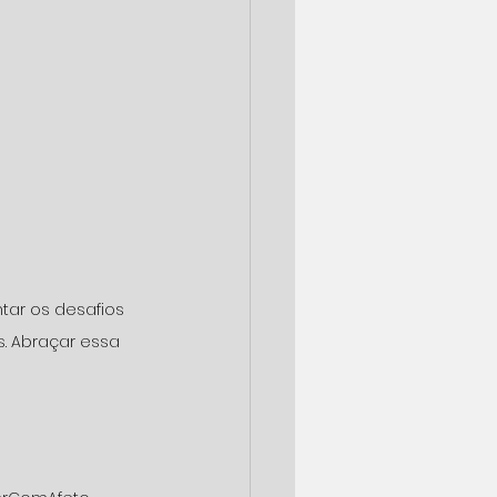
tar os desafios 
. Abraçar essa 