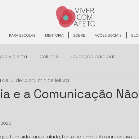
PARA ESCOLAS
MENTORIA
SOBRE
AÇÕES SOCIAIS
BLO
ão Violenta
Colunas
Educação para paz
1 de jul. de 2024
3 min de leitura
cia e a Comunicação Não
e 2025
 de 5 estrelas.
 que tem sido muito falado, tanto no ambiente corporativo q