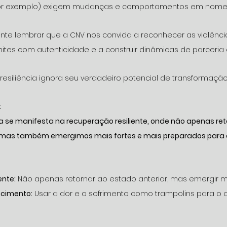
por exemplo) exigem mudanças e comportamentos em nome da
ante lembrar que a CNV nos convida a reconhecer as violênci
mites com autenticidade e a construir dinâmicas de parceria 
 resiliência ignora seu verdadeiro potencial de transformaçã
:
ncia se manifesta na recuperação resiliente, onde não apenas r
, mas também emergimos mais fortes e mais preparados para e
ente:
 Não apenas retornar ao estado anterior, mas emergir ma
scimento:
 Usar a dor e o sofrimento como trampolins para o 