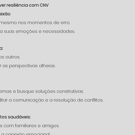
er resiliência com CNV
ixão:
igo mesmo nos momentos de erro.
lha suas emoções e necessidades.
a:
os outros.
 as perspectivas alheias.
oblemas e busque soluções construtivas.
ilitar a comunicação e a resolução de conflitos.
tos saudáveis:
ços com familiares e amigos.
 e a conexão emocional.