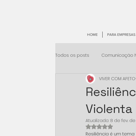
HOME
PARA EMPRESAS
Todos os posts
Comunicação N
VIVER COM AFETO
Resiliên
Violenta
Atualizado:
8 de fev. d
Avaliado com NaN
Resiliência é um tema