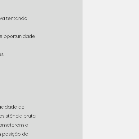
va tentando 
e oportunidade 
s. 
acidade de 
istência bruta. 
submeterem a 
m posição de 