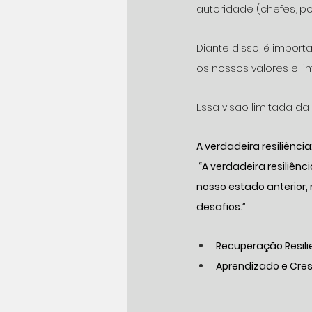
autoridade (chefes, 
Diante disso, é import
os nossos valores e li
Essa visão limitada da
A verdadeira resiliência
 “A verdadeira resiliê
nosso estado anterior
desafios.”
Recuperação Resili
Aprendizado e Cre