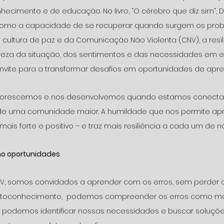
cimento e de educação. No livro, “O cérebro que diz sim”, Da
a como a capacidade de se recuperar quando surgem os pro
ela cultura de paz e da Comunicação Não Violenta (CNV), a resi
za da situação, dos sentimentos e das necessidades em en
vite para a transformar desafios em oportunidades de apre
 florescemos e nos desenvolvemos quando estamos conecta
de uma comunidade maior. A humildade que nos permite apr
ais forte e positivo – e traz mais resiliência a cada um de nó
mo oportunidades
NV, somos convidados a aprender com os erros, sem perder o 
toconhecimento,  podemos compreender os erros como m
podemos identificar nossas necessidades e buscar soluções