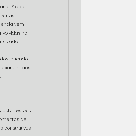
niel Siegel 
blemas 
liência vem 
volvidas no 
ndizado.
dos, quando 
eciar uns aos 
s.
autorrespeito. 
omentos de 
 construtivas 