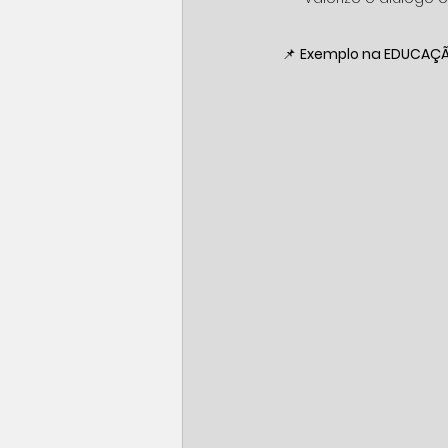
📌 
Exemplo na EDUCAÇ