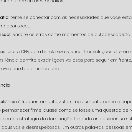
te ou para futuros desafios.
atia:
 tente se conectar com as necessidades que você esta
rro aconteceu 
soal:
 encare os erros como momentos de autodescoberta 
vas:
 use a CNV para ter clareza e encontrar soluções diferente
esiliência permite extrair lições valiosas para seguir em frente.
bre-se que todo mundo erra. 
ência
iliência é frequentemente vista, simplesmente, como a cap
 e permanecer firme, quase como se fosse uma questão de res
ada como estratégia de dominação, fazendo as pessoas se 
 abusivas e desrespeitosas.  Em outras palavras, pessoas e