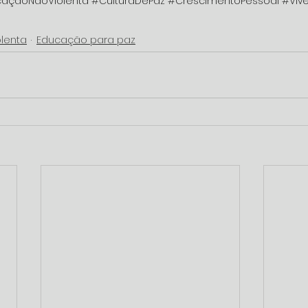
açãoNãoViolenta
#CulturaDePaz
#CrescimentoPessoal
#Viv
lenta
Educação para paz