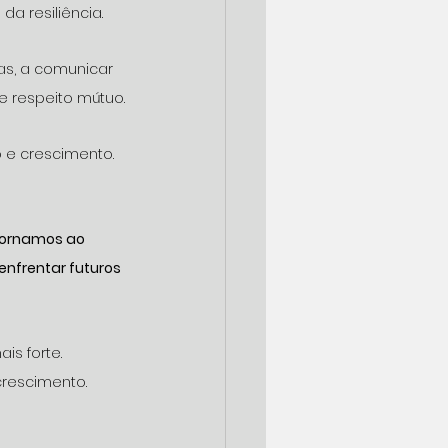
 resiliência.
as, a comunicar 
e respeito mútuo.
o e crescimento.
etornamos ao 
nfrentar futuros 
is forte.
crescimento.