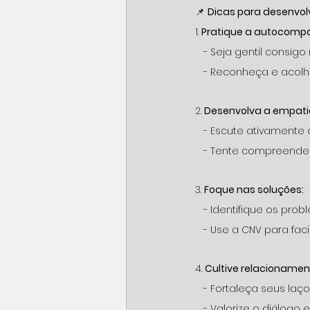
📌 
Dicas para desenvolv
1. 
Pratique a autocompa
   - Seja gentil cons
   - Reconheça e aco
2. 
Desenvolva a empati
   - Escute ativamente 
   - Tente compreender
3. 
Foque nas soluções:
   - Identifique os pr
   - Use a CNV para fac
4. 
Cultive relacionamen
   - Fortaleça seus la
   - Valorize o diálogo