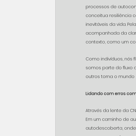
processos de autoconhe
conceitua resiliênci
inevitáveis da vida. P
acompanhada da clare
contexto, como um con
Como indivíduos, nós
somos parte do fluxo 
outros torna o mundo m
Lidando com erros co
Através da lente da C
Em um caminho de au
autodescoberta, onde 