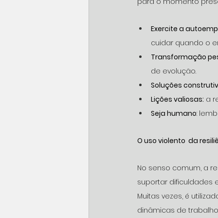
para o momento presen
Exercite a autoemp
cuidar quando o e
Transformação pes
de evolução.
Soluções construti
Lições valiosas:
 a r
Seja humano
: lem
O uso violento  da resili
No senso comum, a res
suportar dificuldades
Muitas vezes,
 é utiliz
dinâmicas de trabalho