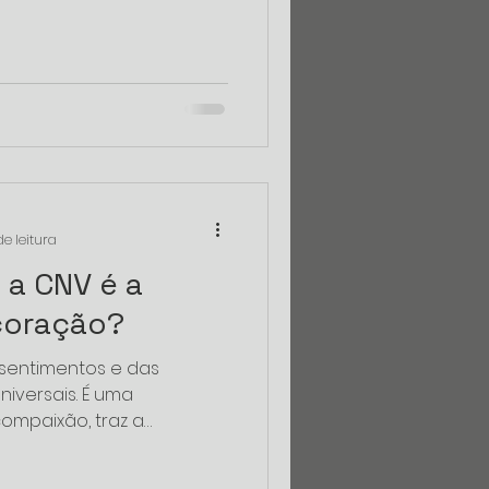
e leitura
 a CNV é a
coração?
 sentimentos e das
iversais. É uma
compaixão, traz a