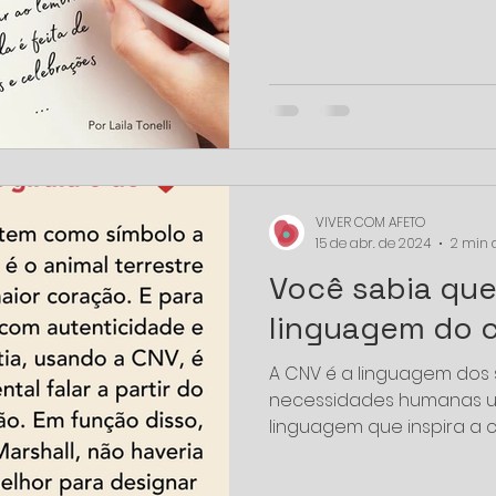
VIVER COM AFETO
15 de abr. de 2024
2 min d
Você sabia que
linguagem do 
A CNV é a linguagem dos
necessidades humanas un
linguagem que inspira a 
felicidade e...