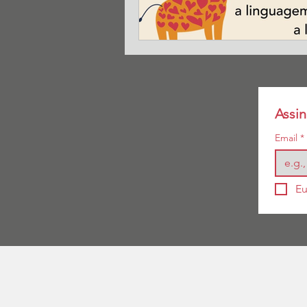
Assin
Email
*
Eu