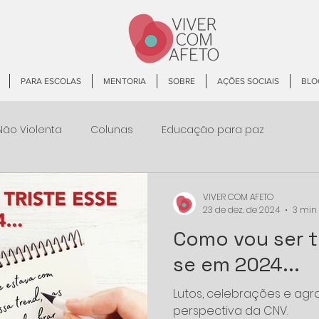
PARA ESCOLAS
MENTORIA
SOBRE
AÇÕES SOCIAIS
BLO
ão Violenta
Colunas
Educação para paz
VIVER COM AFETO
23 de dez. de 2024
3 min 
Como vou ser t
se em 2024...
Lutos, celebrações e ag
perspectiva da CNV.