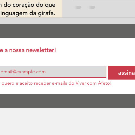
e a nossa newsletter!
assina
 quero e aceito receber e-mails do Viver com Afeto!