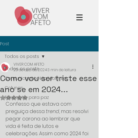
Post
Todos os posts
VIVER COM AFETO
Todos os posts
23 de dez. de 2024
3 min de leitura
Como vou ser triste esse
Comunicação Não Violenta
ano se em 2024...
Colunas
Educação para paz
Avaliado com NaN de 5 estrelas.
Confesso que estava com 
preguiça dessa 
trend
, mas resolvi 
pegar carona ao lembrar que  
vida é feita de lutos e 
celebrações. Assim como 2024 foi 